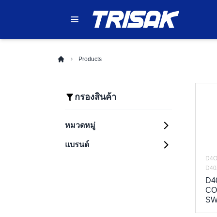
Products
กรองสินค้า
หมวดหมู่
แบรนด์
Automation Systems
Sensing
D4O
PLC (Programmable
Components
Logic Controllers)
D40
Control Components
D4
HMI (Human
Photoelectric
Machine Interfaces)
Sensors
CO
Safety Components
Relays
SW
Industrial Robots
Proximity Sensors
Enclosure
Safety Light
Timers
Inverters (Variable
Curtains
Fiber Optic Sensors