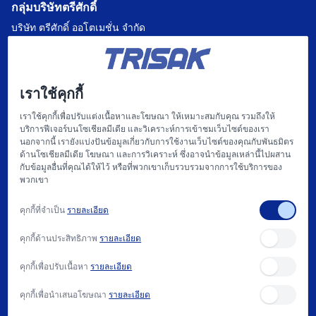
กลุ่มบริษัทตรีศักดิ์
บริษัท ตรีศักดิ์ ออโตเมชั่น จำกัด
บริษัท แฟคตอรี่ ออโตเมชั่น เซ็นเตอร์ จำกัด
บริษัท ไฮทรอน-ตรีศักดิ์ จำกัด
เราใช้คุกกี้
บริษัท
เราใช้คุกกี้เพื่อปรับแต่งเนื้อหาและโฆษณา ให้เหมาะสมกับคุณ รวมถึงให้
บริการฟีเจอร์บนโซเชียลมีเดีย และวิเคราะห์การเข้าชมเว็บไซต์ของเรา
หน้าแรก
นอกจากนี้ เรายังแบ่งปันข้อมูลเกี่ยวกับการใช้งานเว็บไซต์ของคุณกับพันธมิตร
ด้านโซเชียลมีเดีย โฆษณา และการวิเคราะห์ ซึ่งอาจนำข้อมูลเหล่านี้ไปผสาน
เกี่ยวกับเรา
กับข้อมูลอื่นที่คุณได้ให้ไว้ หรือที่พวกเขาเก็บรวบรวมจากการใช้บริการของ
พวกเขา
แฟคตอรี่ ออโตเมชั่น และ การให้บริการ
คุกกี้ที่จำเป็น
รายละเอียด
สนับสนุน
คุกกี้ด้านประสิทธิภาพ
รายละเอียด
บทความ
คุกกี้เพื่อปรับเนื้อหา
รายละเอียด
ติดต่อเรา
คุกกี้เพื่อนำเสนอโฆษณา
รายละเอียด
วิธีการซื้อ และ นโยบาย