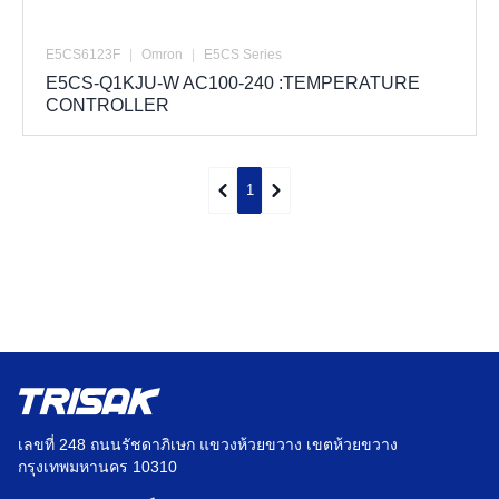
E5CS6123F
|
Omron
|
E5CS Series
E5CS-Q1KJU-W AC100-240 :TEMPERATURE
CONTROLLER
1
เลขที่ 248 ถนนรัชดาภิเษก แขวงห้วยขวาง เขตห้วยขวาง
กรุงเทพมหานคร 10310