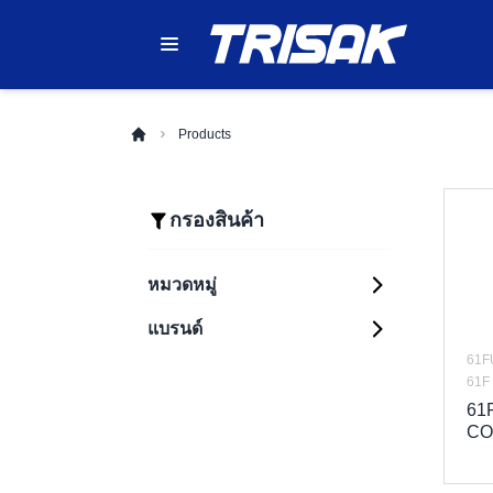
Products
กรองสินค้า
หมวดหมู่
แบรนด์
Automation Systems
Sensing
61F
PLC (Programmable
Components
Logic Controllers)
61F 
Control Components
61
HMI (Human
Photoelectric
Machine Interfaces)
Sensors
CO
Safety Components
Relays
Industrial Robots
Proximity Sensors
Enclosure
Safety Light
Timers
Inverters (Variable
Curtains
Fiber Optic Sensors