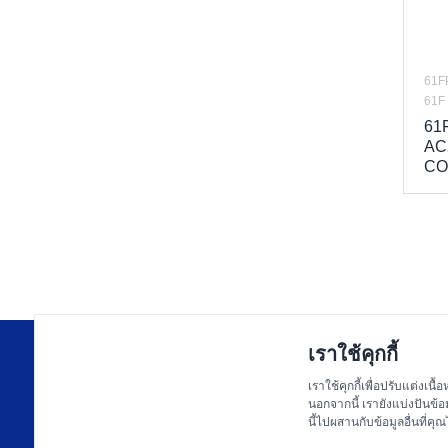
R99 Series
I/O Module
Memory Cards
61F
61F 
61
AC
CO
เราใช้คุกกี้
เลขที่ 248 ถนนรัชดาภิเษก แขวงห้วยขวาง เขต
เราใช้คุกกี้เพื่อปรับแต่ง
ห้วยขวาง กรุงเทพมหานคร 10310
นอกจากนี้ เรายังแบ่งปันข้
นี้ไปผสานกับข้อมูลอื่นที่
กลุ่มบริษัทตรีศักดิ์