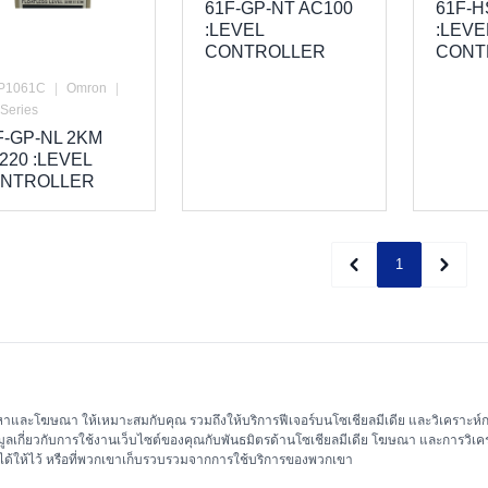
61F-GP-NT AC100
61F-H
:LEVEL
:LEVE
CONTROLLER
CONT
P1061C
|
Omron
|
Series
F-GP-NL 2KM
220 :LEVEL
NTROLLER
1
เนื้อหาและโฆษณา ให้เหมาะสมกับคุณ รวมถึงให้บริการฟีเจอร์บนโซเชียลมีเดีย และวิเคราะห
บริษัท
สนับสนุน
อมูลเกี่ยวกับการใช้งานเว็บไซต์ของคุณกับพันธมิตรด้านโซเชียลมีเดีย โฆษณา และการวิเคร
คุณได้ให้ไว้ หรือที่พวกเขาเก็บรวบรวมจากการใช้บริการของพวกเขา
หน้าแรก
บทความ