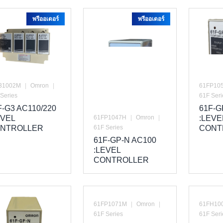
พรีออเดอร์
พรีออเดอร์
31002M
|
Omron
|
61FP10
Series
61F Seri
F-G3 AC110/220
61F-G
61FP1047H
|
Omron
|
EVEL
:LEVE
61F Series
NTROLLER
CONT
61F-GP-N AC100
:LEVEL
CONTROLLER
61FP1071M
|
Omron
|
61FH10
61F Series
61F Seri