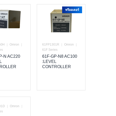
พรีออเดอร์
50H
|
Omron
|
61FP1301R
|
Omron
|
es
61F Series
P-N AC220
61F-GP-N8 AC100
L
:LEVEL
ROLLER
CONTROLLER
01D
|
Omron
|
es