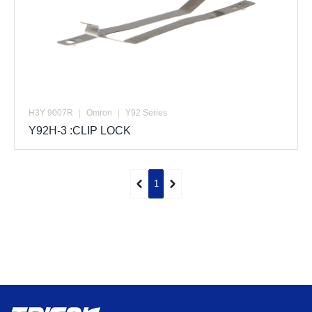
H3Y 9007R
|
Omron
|
Y92 Series
Y92H-3 :CLIP LOCK
1