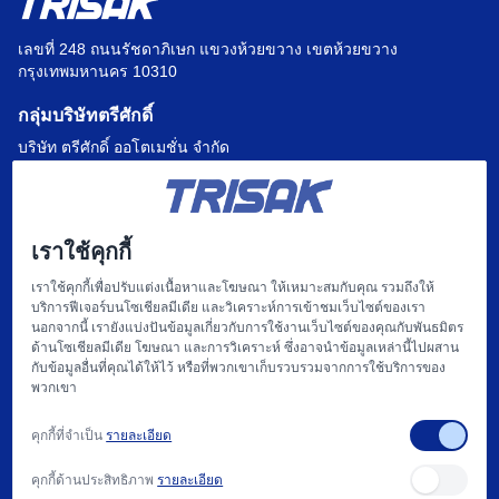
เลขที่ 248 ถนนรัชดาภิเษก แขวงห้วยขวาง เขตห้วยขวาง
กรุงเทพมหานคร 10310
กลุ่มบริษัทตรีศักดิ์
บริษัท ตรีศักดิ์ ออโตเมชั่น จำกัด
บริษัท แฟคตอรี่ ออโตเมชั่น เซ็นเตอร์ จำกัด
บริษัท ไฮทรอน-ตรีศักดิ์ จำกัด
เราใช้คุกกี้
บริษัท
เราใช้คุกกี้เพื่อปรับแต่งเนื้อหาและโฆษณา ให้เหมาะสมกับคุณ รวมถึงให้
บริการฟีเจอร์บนโซเชียลมีเดีย และวิเคราะห์การเข้าชมเว็บไซต์ของเรา
หน้าแรก
นอกจากนี้ เรายังแบ่งปันข้อมูลเกี่ยวกับการใช้งานเว็บไซต์ของคุณกับพันธมิตร
ด้านโซเชียลมีเดีย โฆษณา และการวิเคราะห์ ซึ่งอาจนำข้อมูลเหล่านี้ไปผสาน
เกี่ยวกับเรา
กับข้อมูลอื่นที่คุณได้ให้ไว้ หรือที่พวกเขาเก็บรวบรวมจากการใช้บริการของ
พวกเขา
แฟคตอรี่ ออโตเมชั่น และ การให้บริการ
คุกกี้ที่จำเป็น
รายละเอียด
สนับสนุน
คุกกี้ด้านประสิทธิภาพ
รายละเอียด
บทความ