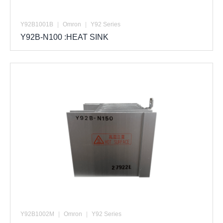
Y92B1001B
|
Omron
|
Y92 Series
Y92B-N100 :HEAT SINK
Y92B1002M
|
Omron
|
Y92 Series