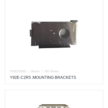
Y92E2026G
|
Omron
|
Y92 Series
Y92E-C2R5 :MOUNTING BRACKETS