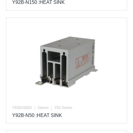
Y92B-N150 :HEAT SINK
Y92B1000D
|
Omron
|
Y92 Series
Y92B-N50 :HEAT SINK