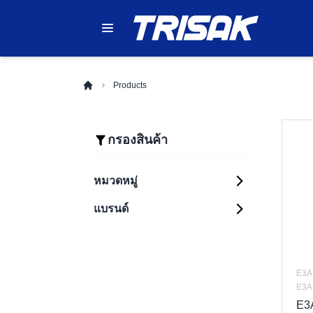
Products
กรองสินค้า
หมวดหมู่
แบรนด์
Automation Systems
Sensing
PLC (Programmable
Components
Logic Controllers)
Control Components
HMI (Human
Photoelectric
Machine Interfaces)
Sensors
E3A
Safety Components
Relays
E3A
Industrial Robots
Proximity Sensors
Enclosure
Safety Light
Timers
E3
Inverters (Variable
Curtains
Fiber Optic Sensors