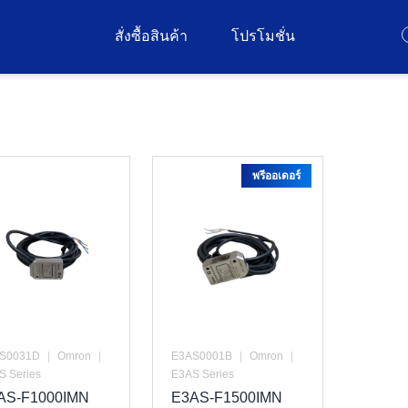
สั่งซื้อสินค้า
โปรโมชั่น
พรีออเดอร์
S0031D
|
Omron
|
E3AS0001B
|
Omron
|
S Series
E3AS Series
AS-F1000IMN
E3AS-F1500IMN