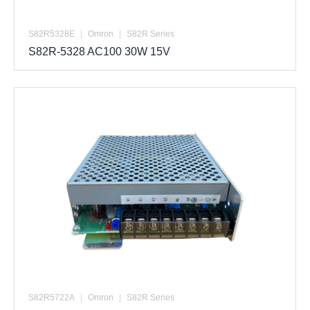
S82R5328E
|
Omron
|
S82R Series
S82R-5328 AC100 30W 15V
S82R5722A
|
Omron
|
S82R Series